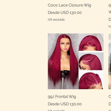
Vista rápida
Coco Lace Closure Wig
9
W
Precio de oferta
Desde
USD 130.00
P
D
IVA excluido
I
Vista rápida
99J Frontal Wig
C
Precio de oferta
P
Desde
USD 130.00
D
IVA excluido
I