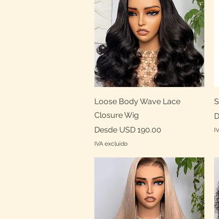
Vista rápida
Loose Body Wave Lace
S
Closure Wig
P
D
Precio de oferta
Desde
USD 190.00
I
IVA excluido