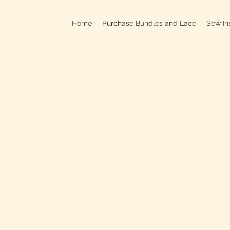
Home
Purchase Bundles and Lace
Sew In
709B In
C
On
Clo
OPEN