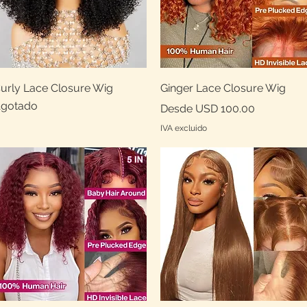
Vista rápida
Vista rápida
urly Lace Closure Wig
Ginger Lace Closure Wig
gotado
Precio de oferta
Desde
USD 100.00
IVA excluido