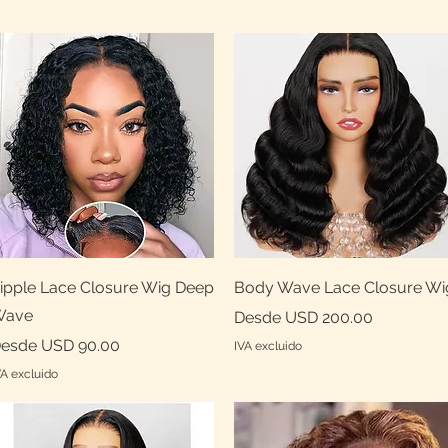
Vista rápida
Vista rápida
ipple Lace Closure Wig Deep
Body Wave Lace Closure Wi
Wave
Precio de oferta
Desde
USD 200.00
recio de oferta
esde
USD 90.00
IVA excluido
VA excluido