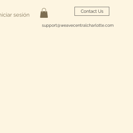
Contact Us
niciar sesión
support@weavecentralcharlotte.com