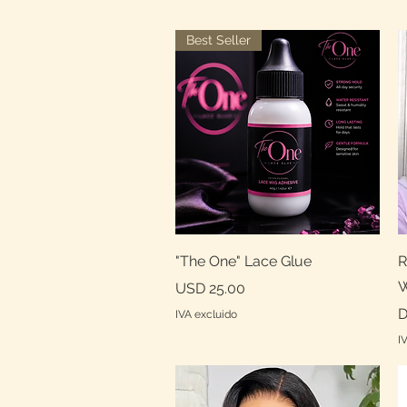
Best Seller
Vista rápida
"The One" Lace Glue
R
Precio
USD 25.00
P
D
IVA excluido
I