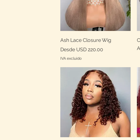
Vista rápida
Ash Lace Closure Wig
C
A
Precio de oferta
Desde
USD 220.00
IVA excluido