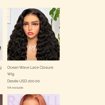
Vista rápida
g
Ocean Wave Lace Closure
Wig
Precio de oferta
Desde
USD 200.00
IVA excluido