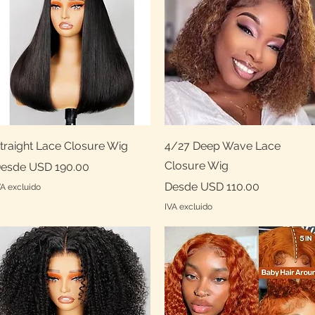
Vista rápida
Vista rápida
traight Lace Closure Wig
4/27 Deep Wave Lace
Closure Wig
recio de oferta
esde
USD 190.00
Precio de oferta
Desde
USD 110.00
VA excluido
IVA excluido