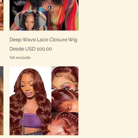
Vista rápida
Deep Wave Lace Closure Wig
Precio de oferta
Desde
USD 100.00
IVA excluido