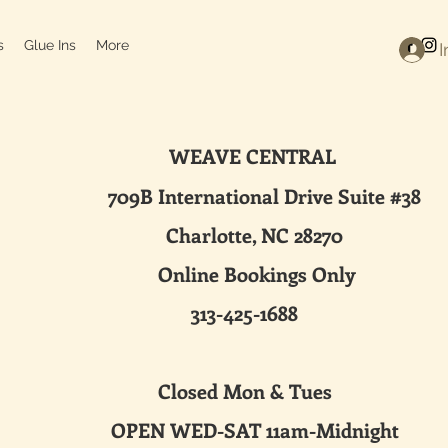
s
Glue Ins
More
I
WEAVE CENTRAL
ternational Drive Suite #38
harlotte, NC 28270
line Bookings Only
313-425-1688
sed Mon & Tues
 WED-SAT 11am-Midnight