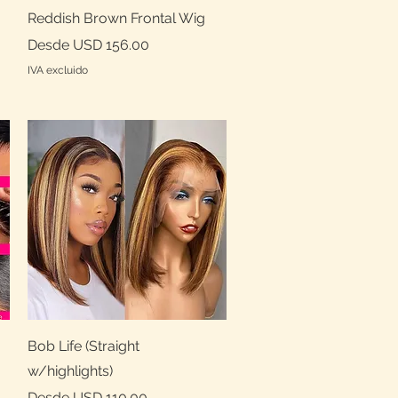
Vista rápida
Reddish Brown Frontal Wig
Precio de oferta
Desde
USD 156.00
IVA excluido
Vista rápida
Bob Life (Straight
w/highlights)
Precio de oferta
Desde
USD 110.00