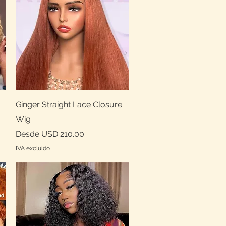
Vista rápida
Ginger Straight Lace Closure
Wig
Precio de oferta
Desde
USD 210.00
IVA excluido