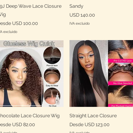
Vista rápida
Vista rápida
9J Deep Wave Lace Closure
Sandy
ig
Precio
USD 140.00
recio de oferta
esde
USD 100.00
IVA excluido
VA excluido
Vista rápida
Vista rápida
hocolate Lace Closure Wig
Straight Lace Closure
recio de oferta
Precio de oferta
esde
USD 82.00
Desde
USD 123.00
VA excluido
IVA excluido