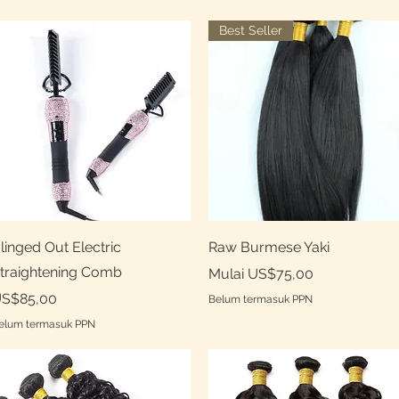
Best Seller
Tampilan Cepat
Tampilan Cepat
linged Out Electric
Raw Burmese Yaki
traightening Comb
Harga Promosi
Mulai
US$75,00
arga
S$85,00
Belum termasuk PPN
elum termasuk PPN