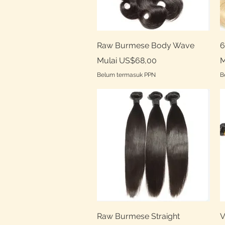
Tampilan Cepat
Raw Burmese Body Wave
6
Harga Promosi
H
Mulai
US$68,00
M
Belum termasuk PPN
B
Tampilan Cepat
Raw Burmese Straight
V