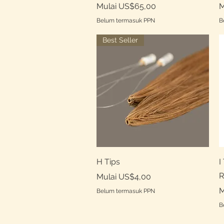
Harga Promosi
H
Mulai
US$65,00
M
Belum termasuk PPN
B
Best Seller
Tampilan Cepat
H Tips
I
R
Harga Promosi
Mulai
US$4,00
H
M
Belum termasuk PPN
B