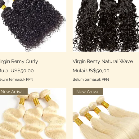
Tampilan Cepat
Tampilan Cepat
irgin Remy Curly
Virgin Remy Natural Wave
arga Promosi
Harga Promosi
ulai
US$50,00
Mulai
US$50,00
elum termasuk PPN
Belum termasuk PPN
New Arrival
New Arrival