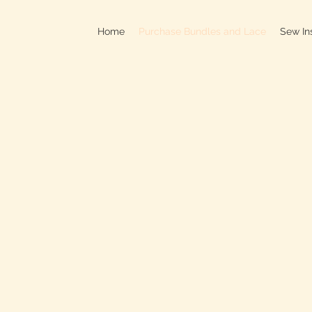
Home
Purchase Bundles and Lace
Sew In
709B In
C
On
Clo
OPEN