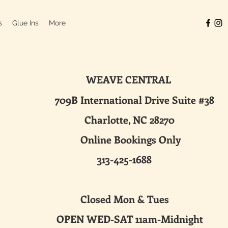
s
Glue Ins
More
WEAVE CENTRAL
ternational Drive Suite #38
harlotte, NC 28270
line Bookings Only
313-425-1688
sed Mon & Tues
 WED-SAT 11am-Midnight