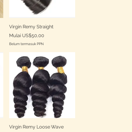
Tampilan Cepat
Virgin Remy Straight
Harga Promosi
Mulai
US$50,00
Belum termasuk PPN
Tampilan Cepat
Virgin Remy Loose Wave