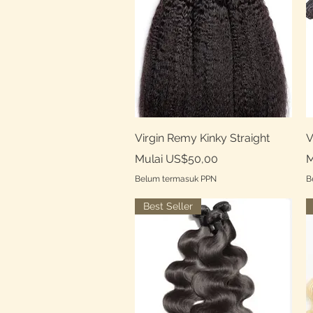
Tampilan Cepat
Virgin Remy Kinky Straight
V
Harga Promosi
H
Mulai
US$50,00
M
Belum termasuk PPN
B
Best Seller