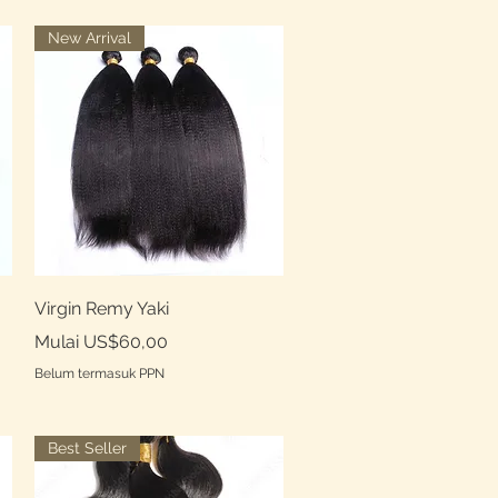
New Arrival
Tampilan Cepat
Virgin Remy Yaki
Harga Promosi
Mulai
US$60,00
Belum termasuk PPN
Best Seller