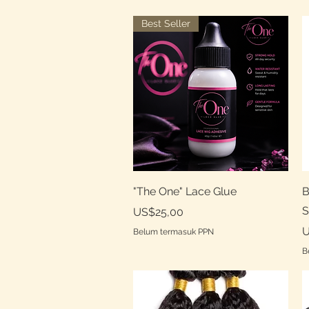
Best Seller
Tampilan Cepat
"The One" Lace Glue
B
S
Harga
US$25,00
H
U
Belum termasuk PPN
B