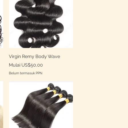
Tampilan Cepat
Virgin Remy Body Wave
Harga Promosi
Mulai
US$50,00
Belum termasuk PPN