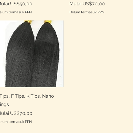
arga Promosi
Harga Promosi
ulai
US$50,00
Mulai
US$70,00
elum termasuk PPN
Belum termasuk PPN
Tampilan Cepat
 Tips, F Tips, K Tips, Nano
ings
arga Promosi
ulai
US$70,00
elum termasuk PPN