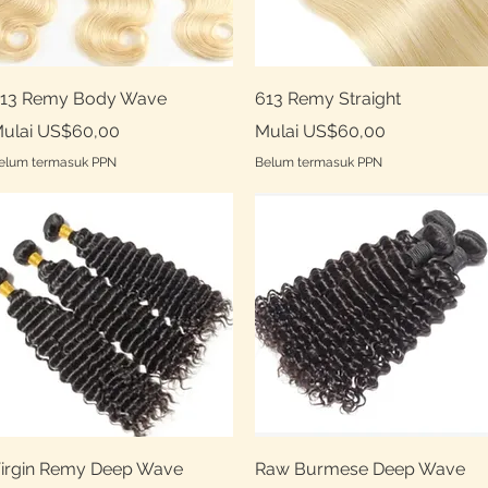
Tampilan Cepat
Tampilan Cepat
13 Remy Body Wave
613 Remy Straight
arga Promosi
Harga Promosi
ulai
US$60,00
Mulai
US$60,00
elum termasuk PPN
Belum termasuk PPN
Tampilan Cepat
Tampilan Cepat
irgin Remy Deep Wave
Raw Burmese Deep Wave